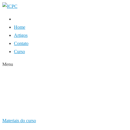
Home
Artigos
Contato
Curso
Menu
A LEI ANTIMANICOM
SAÚDE MENTAL
HOME
MATERIAIS DO CURSO
A LEI ANTIMANICOMIAL: UM
Materiais do curso