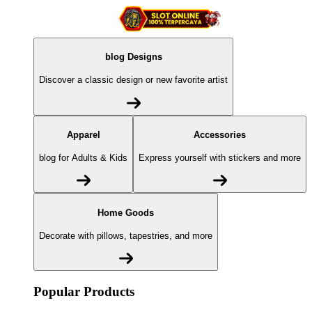
blog Designs
Discover a classic design or new favorite artist
Apparel
Accessories
blog for Adults & Kids
Express yourself with stickers and more
Home Goods
Decorate with pillows, tapestries, and more
Popular Products