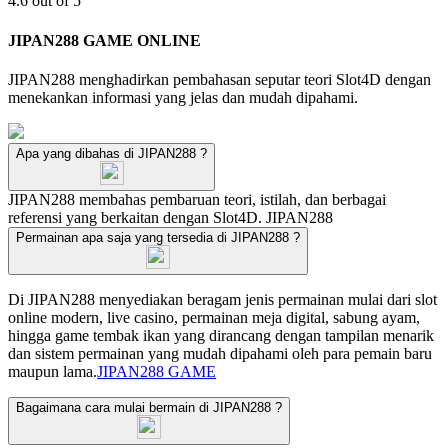
4.6 out of 5
JIPAN288 GAME ONLINE
JIPAN288 menghadirkan pembahasan seputar teori Slot4D dengan
menekankan informasi yang jelas dan mudah dipahami.
Apa yang dibahas di JIPAN288 ?
JIPAN288 membahas pembaruan teori, istilah, dan berbagai
referensi yang berkaitan dengan Slot4D.
JIPAN288
Permainan apa saja yang tersedia di JIPAN288 ?
Di JIPAN288 menyediakan beragam jenis permainan mulai dari slot
online modern, live casino, permainan meja digital, sabung ayam,
hingga game tembak ikan yang dirancang dengan tampilan menarik
dan sistem permainan yang mudah dipahami oleh para pemain baru
maupun lama.
JIPAN288 GAME
Bagaimana cara mulai bermain di JIPAN288 ?