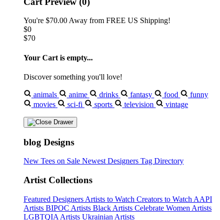
Cart Preview (0)
You're
$70.00
Away from
FREE US Shipping!
$0
$70
Your Cart is empty...
Discover something you'll love!
animals
anime
drinks
fantasy
food
funny
movies
sci-fi
sports
television
vintage
blog Designs
New Tees on Sale
Newest Designers
Tag Directory
Artist Collections
Featured Designers
Artists to Watch
Creators to Watch
AAPI
Artists
BIPOC Artists
Black Artists
Celebrate Women Artists
LGBTQIA Artists
Ukrainian Artists