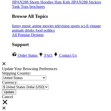
JIPAN288
Shorts
Hoodies
Hats
Kids JIPAN288
Stickers
Tank Tops
brochures
Browse All Topics
funny
music
anime
movies
television
sports
sci-fi
vintage
animals
drinks
food
politics
All Popular Designs
Support
Order Status
FAQ
Contact Us
Update Your Browsing Preferences
Shipping Country:
Currency:
Cancel