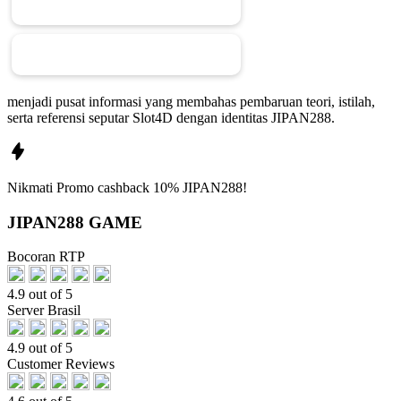
DAFTAR DISINI
LOGIN DISINI
menjadi pusat informasi yang membahas pembaruan teori, istilah,
serta referensi seputar Slot4D dengan identitas JIPAN288.
Nikmati
Promo
cashback 10%
JIPAN288!
JIPAN288 GAME
Bocoran RTP
4.9 out of 5
Server Brasil
4.9 out of 5
Customer Reviews