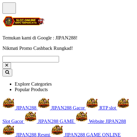
Temukan kami di Google : JIPAN288!
Nikmati Promo Cashback Rungkad!
Explore Categories
Popular Products
JIPAN288
JIPAN288 Gacor
RTP slot
Slot Gacor
JIPAN288 GAME
Website JIPAN288
JIPAN288 Resmi
JIPAN288 GAME ONLINE