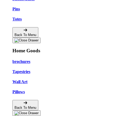
Pins
Totes
Back To Menu
Home Goods
brochures
Tapestries
Wall Art
Pillows
Back To Menu