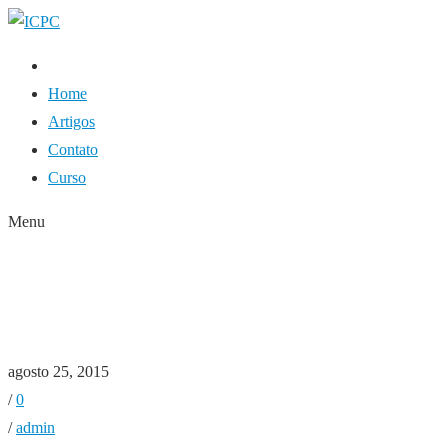
Home
Artigos
Contato
Curso
Menu
MÊS:
AGOSTO 2015
HOME
2015
AGOSTO
agosto 25, 2015
/
0
/
admin